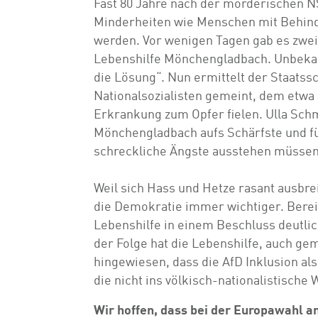
Fast 80 Jahre nach der mörderischen NS
Minderheiten wie Menschen mit Behind
werden. Vor wenigen Tagen gab es zwe
Lebenshilfe Mönchengladbach. Unbekann
die Lösung“. Nun ermittelt der Staatss
Nationalsozialisten gemeint, dem etw
Erkrankung zum Opfer fielen. Ulla Schmi
Mönchengladbach aufs Schärfste und fü
schreckliche Ängste ausstehen müssen
Weil sich Hass und Hetze rasant ausbreit
die Demokratie immer wichtiger. Berei
Lebenshilfe in einem Beschluss deutlic
der Folge hat die Lebenshilfe, auch g
hingewiesen, dass die AfD Inklusion al
die nicht ins völkisch-nationalistische 
Wir hoffen, dass bei der Europawahl 