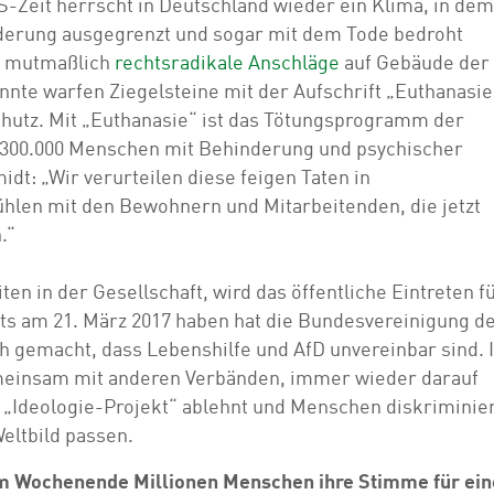
-Zeit herrscht in Deutschland wieder ein Klima, in dem
erung ausgegrenzt und sogar mit dem Tode bedroht
i mutmaßlich
rechtsradikale Anschläge
auf Gebäude der
te warfen Ziegelsteine mit der Aufschrift „Euthanasie 
chutz. Mit „Euthanasie“ ist das Tötungsprogramm der
a 300.000 Menschen mit Behinderung und psychischer
dt: „Wir verurteilen diese feigen Taten in
hlen mit den Bewohnern und Mitarbeitenden, die jetzt
.“
en in der Gesellschaft, wird das öffentliche Eintreten f
ts am 21. März 2017 haben hat die Bundesvereinigung d
h gemacht, dass Lebenshilfe und AfD unvereinbar sind. 
emeinsam mit anderen Verbänden, immer wieder darauf
s „Ideologie-Projekt“ ablehnt und Menschen diskriminier
Weltbild passen.
am Wochenende Millionen Menschen ihre Stimme für ein