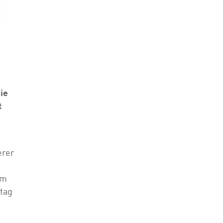
ie
t
erer
um
tag