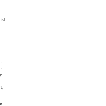
ist
ür
er
In
t,
e