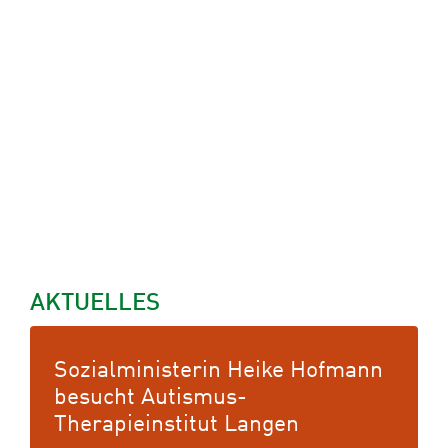
AKTUELLES
Sozialministerin Heike Hofmann
Mit dem Freiwilligen Sozialen
besucht Autismus-
Jahr bei der BHO zum Fachabi
Therapieinstitut Langen
23. Juli 2026