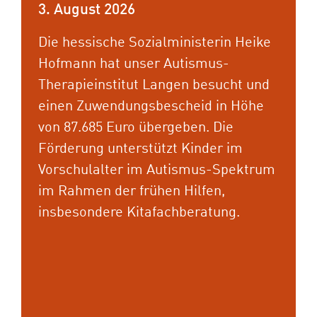
3. August 2026
Die Fachhochschulreife erlangen,
Die hessische Sozialministerin Heike
Berufserfahrung sammeln und dabei
Hofmann hat unser Autismus-
ein Taschengeld erhalten: Wer den
Therapieinstitut Langen besucht und
schulischen Teil der
einen Zuwendungsbescheid in Höhe
Fachhochschulreife bereits
von 87.685 Euro übergeben. Die
abgeschlossen hat, kann den
Förderung unterstützt Kinder im
geforderten Praxisnachweis mit
Vorschulalter im Autismus-Spektrum
einem Freiwilligen Sozialen Jahr
im Rahmen der frühen Hilfen,
(FSJ) erbringen. Wir bieten dafür
insbesondere Kitafachberatung.
vielfältige Einsatzorte: in integrativen
Kindertagesstätten, in
Wohneinrichtungen für erwachsene
Menschen mit Behinderung oder in
der Schul- und Freizeitbegleitung.