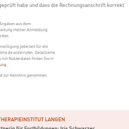
 geprüft habe und dass die Rechnungsanschrift korrekt
 Angaben aus dem
beitung meiner Anmeldung
erden.
nwilligung jederzeit für die
bho.de widerrufen. Detaillierte
mit Nutzerdaten finden Sie in
rung
.
d zur Kenntnis genommen.
THERAPIEINSTITUT LANGEN
tnerin für Fortbildungen: Iris Schwarzer