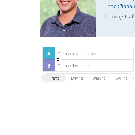
j.hock@bho.
Ludwigstraß
Traffic
Driving
Walking
Cycling