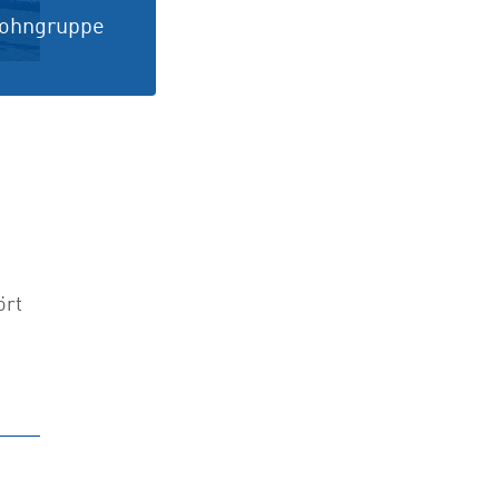
 Wohngruppe
ört